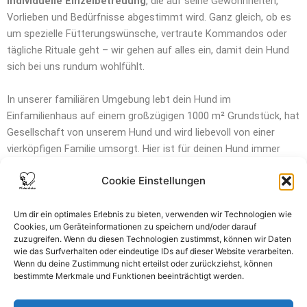
individuelle Einzelbetreuung
, die auf seine Gewohnheiten,
Vorlieben und Bedürfnisse abgestimmt wird. Ganz gleich, ob es
um spezielle Fütterungswünsche, vertraute Kommandos oder
tägliche Rituale geht – wir gehen auf alles ein, damit dein Hund
sich bei uns rundum wohlfühlt.
In unserer familiären Umgebung lebt dein Hund im
Einfamilienhaus auf einem großzügigen 1000 m² Grundstück, hat
Gesellschaft von unserem Hund und wird liebevoll von einer
vierköpfigen Familie umsorgt. Hier ist für deinen Hund immer
etwas los, aber nie zu viel.
Cookie Einstellungen
Bevor du uns kontaktierst, lies bitte unsere
Preise
und
Voraussetzungen
, um sicherzustellen, dass unsere Betreuung
Um dir ein optimales Erlebnis zu bieten, verwenden wir Technologien wie
Cookies, um Geräteinformationen zu speichern und/oder darauf
zu deinem Hund passt.
zuzugreifen. Wenn du diesen Technologien zustimmst, können wir Daten
wie das Surfverhalten oder eindeutige IDs auf dieser Website verarbeiten.
Wenn du deine Zustimmung nicht erteilst oder zurückziehst, können
bestimmte Merkmale und Funktionen beeinträchtigt werden.
WhatsApp Nachricht an Aileen